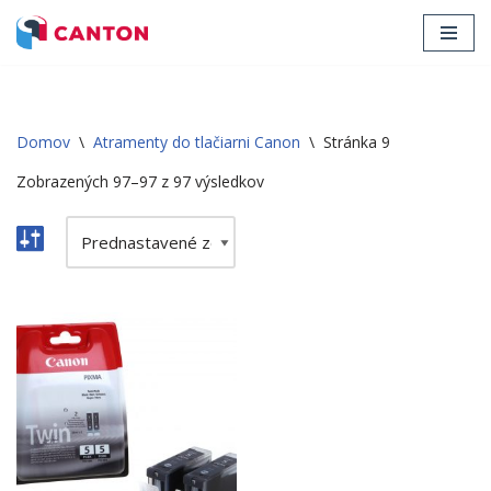
Preskočiť
na
obsah
Domov
\
Atramenty do tlačiarni Canon
\
Stránka 9
Zobrazených 97–97 z 97 výsledkov