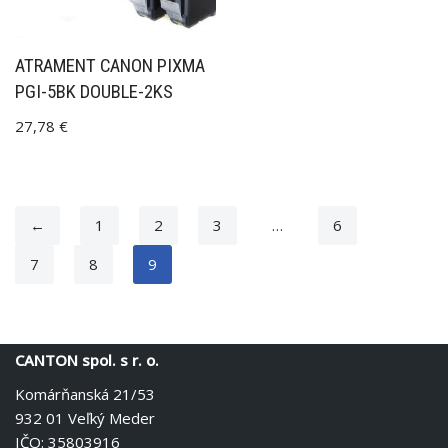
ATRAMENT CANON PIXMA
PGI-5BK DOUBLE-2KS
27,78
€
←
1
2
3
…
6
7
8
9
CANTON spol. s r. o.
Komárňanská 21/53
932 01 Veľký Meder
IČO: 35803916