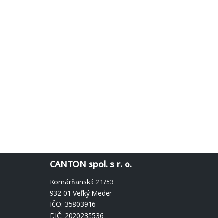
CANTON spol. s r. o.
Komárňanská 21/53
932 01 Veľký Meder
IČO: 35803916
DIČ: 2020235536