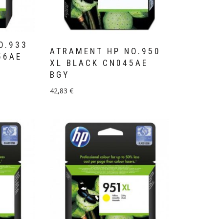
O.933
ATRAMENT HP NO.950
56AE
XL BLACK CN045AE
BGY
42,83
€