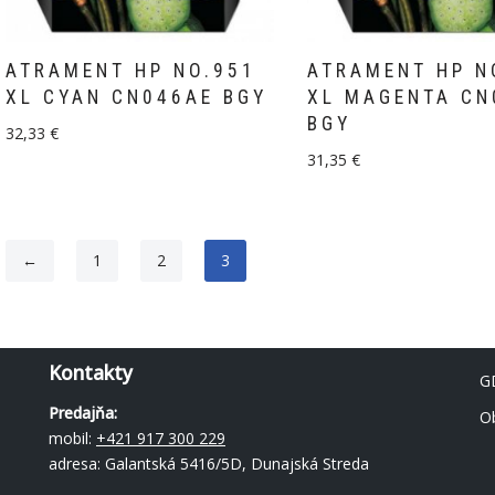
ATRAMENT HP NO.951
ATRAMENT HP N
XL CYAN CN046AE BGY
XL MAGENTA CN
BGY
32,33
€
31,35
€
←
1
2
3
Kontakty
G
Predajňa:
O
mobil:
+421 917 300 229
adresa: Galantská 5416/5D, Dunajská Streda