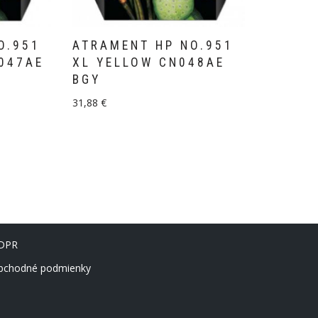
O.951
ATRAMENT HP NO.951
047AE
XL YELLOW CN048AE
BGY
31,88
€
DPR
bchodné podmienky