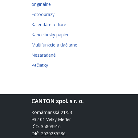
originálne
Fotoobrazy
Kalendáre a diáre
Kancelársky papier
Multifunkcie a tlačiarne
Nezaradené
Pečiatky
CANTON spol. s r. o.
Komárňanská 21/53
932 01 Veľký Meder
IČO: 35803916
DIČ: 2020235536