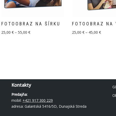
FOTOOBRAZ NA ŠÍRKU
FOTOOBRAZ NA 
25,00
€
–
55,00
€
25,00
€
–
45,00
€
Kontakty
G
Predajňa:
O
mobil:
+421 917 300 229
adresa: Galantská 5416/5D, Dunajská Streda