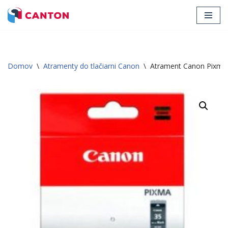
Preskočiť
na
obsah
Domov
\
Atramenty do tlačiarni Canon
\
Atrament Canon Pixma 