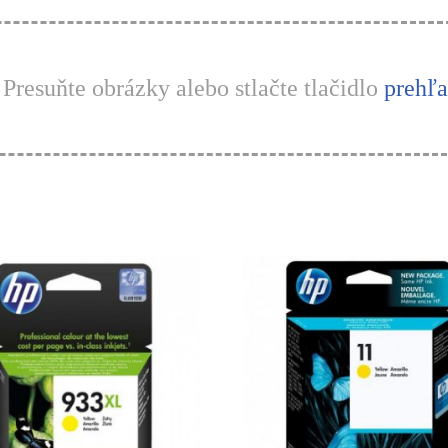
Presuňte obrázky alebo stlačte tlačidlo
prehľ