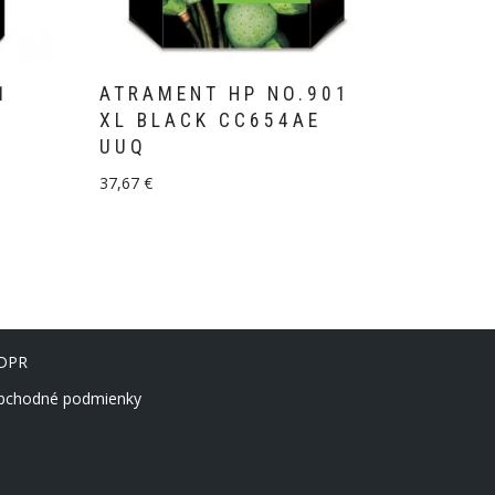
1
ATRAMENT HP NO.901
XL BLACK CC654AE
UUQ
37,67
€
DPR
bchodné podmienky