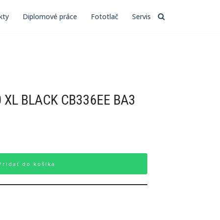
kty
Diplomové práce
Fototlač
Servis
 XL BLACK CB336EE BA3
Pridať do košíka