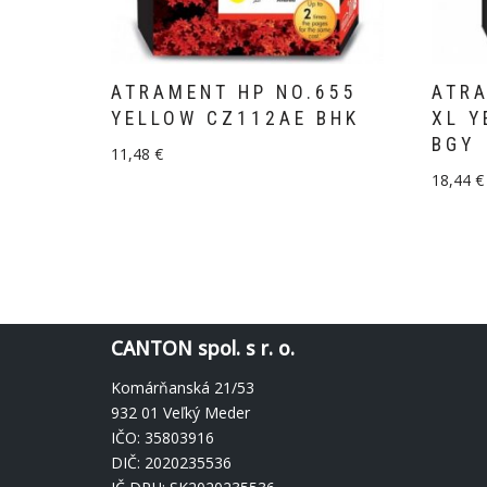
ATRAMENT HP NO.655
ATRA
YELLOW CZ112AE BHK
XL Y
BGY
11,48
€
18,44
€
CANTON spol. s r. o.
Komárňanská 21/53
932 01 Veľký Meder
IČO: 35803916
DIČ: 2020235536