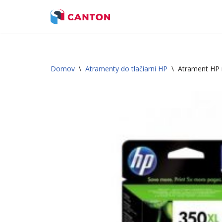
Preskočiť
na
obsah
Domov
\
Atramenty do tlačiarni HP
\
Atrament HP 