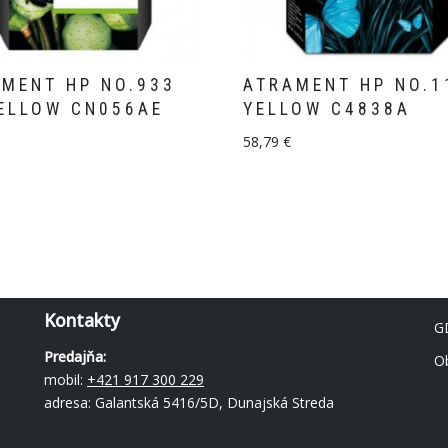
MENT HP NO.933
ATRAMENT HP NO.1
ELLOW CN056AE
YELLOW C4838A
58,79
€
Kontakty
G
Predajňa:
O
mobil:
+421 917 300 229
adresa: Galantská 5416/5D, Dunajská Streda