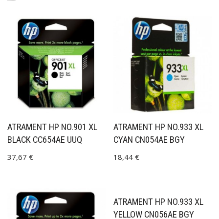
SÚVISIACE PRODUKTY
ATRAMENT HP NO.901 XL
ATRAMENT HP NO.933 XL
BLACK CC654AE UUQ
CYAN CN054AE BGY
37,67
€
18,44
€
ATRAMENT HP NO.933 XL
YELLOW CN056AE BGY