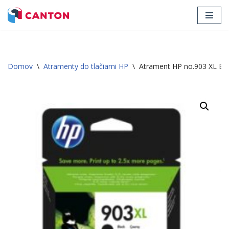
Preskočiť
na
obsah
Domov
\
Atramenty do tlačiarni HP
\
Atrament HP no.903 XL B