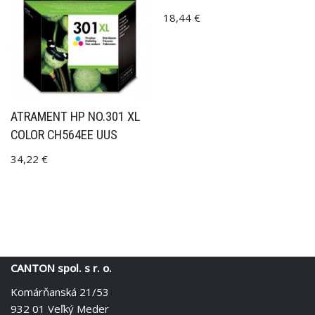
18,44
€
ATRAMENT HP NO.301 XL
COLOR CH564EE UUS
34,22
€
CANTON spol. s r. o.
Komárňanská 21/53
932 01 Veľký Meder