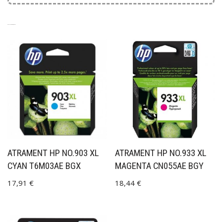
SÚVISIACE PRODUKTY
ATRAMENT HP NO.903 XL
ATRAMENT HP NO.933 XL
CYAN T6M03AE BGX
MAGENTA CN055AE BGY
17,91
€
18,44
€