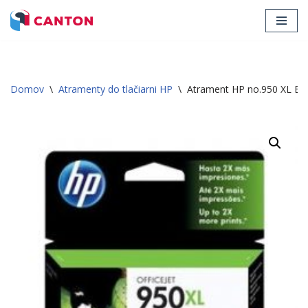
Preskočiť
na
obsah
Domov
\
Atramenty do tlačiarni HP
\
Atrament HP no.950 XL B