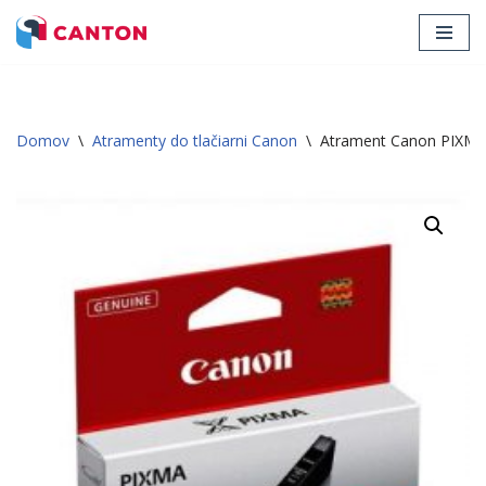
Preskočiť
na
obsah
Domov
\
Atramenty do tlačiarni Canon
\
Atrament Canon PIXMA